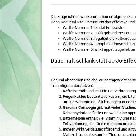
Die Frage ist nur: wie kommt man erfolgreich zum 
Denn
Reductal Vital
unterstützt das effektive un
Waffe Nummer 1: bindet Fettpolster
Waffe Nummer 2: spült gebundene Fette 
Waffe Nummer 3: reguliert die
Fettverdau
Waffe Nummer 4: stoppt die Umwandlung v
Waffe Nummer 5: wirkt
appetitzügelnd, u
Dauerhaft schlank statt Jo-Jo-Effek
Gesund abnehmen und das Wunschgewicht halten ist
Traumfigur unterstützen:
Koffein
erhöht indirekt die Fettverbrennun
Feigenkaktus
besteht aus Fasern, die Lita
um sie während des Stuhlgangs aus dem Kö
Garcinia Cambogia
gilt, laut vielen Studi
Kohlenhydrate in Fette und weist eine appe
Bittermelone
enthält viel Vitamin C und Ka
Fettverdauung, die für ein sicheres und sc
Ingwer
wirkt verdauungsfördernd und aktivi
Mahlzeit, ist ein bekannter Tipp, um schla