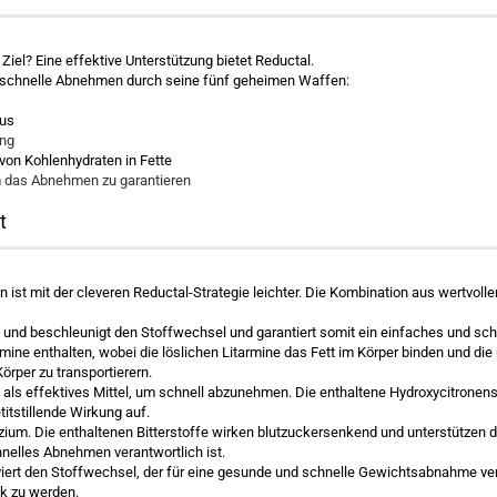
Ziel? Eine effektive Unterstützung bietet Reductal.
d schnelle Abnehmen durch seine fünf geheimen Waffen:
aus
ung
on Kohlenhydraten in Fette
m das Abnehmen zu garantieren
t
 mit der cleveren Reductal-Strategie leichter. Die Kombination aus wertvollen 
g und beschleunigt den Stoffwechsel und garantiert somit ein einfaches und s
rmine enthalten, wobei die löslichen Litarmine das Fett im Körper binden und di
rper zu transportierern.
en, als effektives Mittel, um schnell abzunehmen. Die enthaltene Hydroxycitron
titstillende Wirkung auf.
lzium. Die enthaltenen Bitterstoffe wirken blutzuckersenkend und unterstützen d
hnelles Abnehmen verantwortlich ist.
ert den Stoffwechsel, der für eine gesunde und schnelle Gewichtsabnahme verant
nk zu werden.