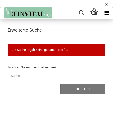
Erweiterte Suche
Die Suche ergab keine genauen Treffer.
MÖCHTEN
Möchten Sie noch einmal suchen?
SIE
NOCH
EINMAL
SUCHEN?
SUCHEN