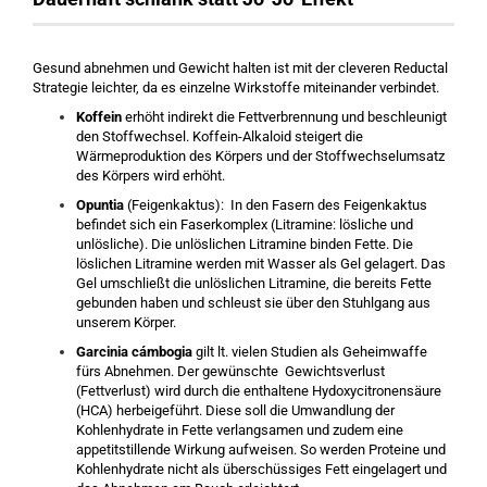
Gesund abnehmen und Gewicht halten ist mit der cleveren Reductal
Strategie leichter, da es einzelne Wirkstoffe miteinander verbindet.
Koffein
erhöht indirekt die Fettverbrennung und beschleunigt
den Stoffwechsel. Koffein-Alkaloid steigert die
Wärmeproduktion des Körpers und der Stoffwechselumsatz
des Körpers wird erhöht.
Opuntia
(Feigenkaktus): In den Fasern des Feigenkaktus
befindet sich ein Faserkomplex (Litramine: lösliche und
unlösliche). Die unlöslichen Litramine binden Fette. Die
löslichen Litramine werden mit Wasser als Gel gelagert. Das
Gel umschließt die unlöslichen Litramine, die bereits Fette
gebunden haben und schleust sie über den Stuhlgang aus
unserem Körper.
Garcinia cámbogia
gilt lt. vielen Studien als Geheimwaffe
fürs Abnehmen. Der gewünschte Gewichtsverlust
(Fettverlust) wird durch die enthaltene Hydoxycitronensäure
(HCA) herbeigeführt. Diese soll die Umwandlung der
Kohlenhydrate in Fette verlangsamen und zudem eine
appetitstillende Wirkung aufweisen. So werden Proteine und
Kohlenhydrate nicht als überschüssiges Fett eingelagert und