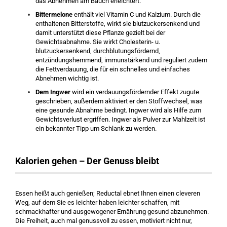
das Abnehmen am Bauch erleichtert.
Bittermelone
enthält viel Vitamin C und Kalzium. Durch die
enthaltenen Bitterstoffe, wirkt sie blutzuckersenkend und
damit unterstützt diese Pflanze gezielt bei der
Gewichtsabnahme. Sie wirkt Cholesterin- u.
blutzuckersenkend, durchblutungsfördernd,
entzündungshemmend, immunstärkend und reguliert zudem
die Fettverdauung, die für ein schnelles und einfaches
Abnehmen wichtig ist.
Dem Ingwer
wird ein verdauungsfördernder Effekt zugute
geschrieben, außerdem aktiviert er den Stoffwechsel, was
eine gesunde Abnahme bedingt. Ingwer wird als Hilfe zum
Gewichtsverlust ergriffen. Ingwer als Pulver zur Mahlzeit ist
ein bekannter Tipp um Schlank zu werden.
Kalorien gehen – Der Genuss bleibt
Essen heißt auch genießen; Reductal ebnet Ihnen einen cleveren
Weg, auf dem Sie es leichter haben leichter schaffen, mit
schmackhafter und ausgewogener Ernährung gesund abzunehmen.
Die Freiheit, auch mal genussvoll zu essen, motiviert nicht nur,