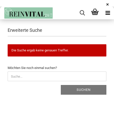
Erweiterte Suche
Die Suche ergab keine genauen Treffer.
MÖCHTEN
Möchten Sie noch einmal suchen?
SIE
NOCH
EINMAL
SUCHEN?
SUCHEN