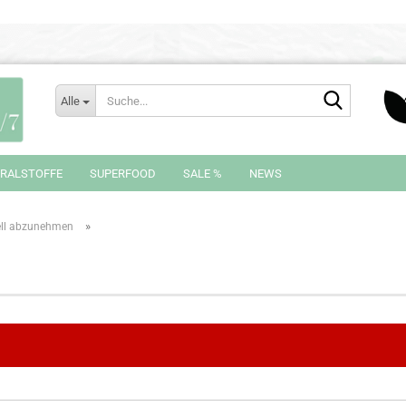
Suche...
Alle
RALSTOFFE
SUPERFOOD
SALE %
NEWS
»
ell abzunehmen