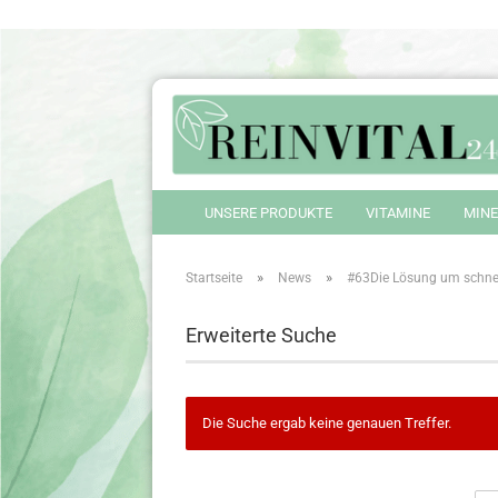
UNSERE PRODUKTE
VITAMINE
MINE
»
»
Startseite
News
#63Die Lösung um schn
Erweiterte Suche
Die Suche ergab keine genauen Treffer.